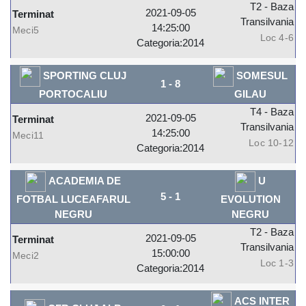
T2 - Baza
2021-09-05
Terminat
Transilvania
14:25:00
Meci5
Loc 4-6
Categoria:2014
SPORTING CLUJ
SOMESUL
1
-
8
PORTOCALIU
GILAU
T4 - Baza
2021-09-05
Terminat
Transilvania
14:25:00
Meci11
Loc 10-12
Categoria:2014
ACADEMIA DE
U
5
-
1
FOTBAL LUCEAFARUL
EVOLUTION
NEGRU
NEGRU
T2 - Baza
2021-09-05
Terminat
Transilvania
15:00:00
Meci2
Loc 1-3
Categoria:2014
ACS INTER