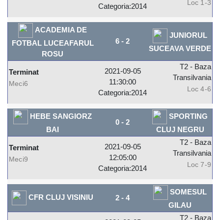
Loc 1-3
Categoria:2014
ACADEMIA DE
JUNIORUL
6
-
2
FOTBAL LUCEAFARUL
SUCEAVA VERDE
ROSU
T2 - Baza
2021-09-05
Terminat
Transilvania
11:30:00
Meci6
Loc 4-6
Categoria:2014
HEBE SANGIORZ
SPORTING
0
-
2
BAI
CLUJ NEGRU
T2 - Baza
2021-09-05
Terminat
Transilvania
12:05:00
Meci9
Loc 7-9
Categoria:2014
SOMESUL
CFR CLUJ VISINIU
2
-
4
GILAU
T2 - Baza